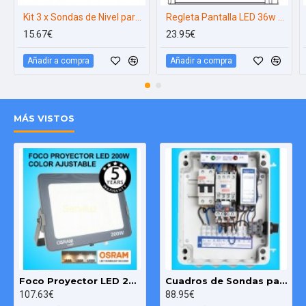
FRLQS 400116
0.50
0.37
Kit 3 x Sondas de Nivel para Agua y Pozo
Regleta Pantalla LED 36w LED a 220v de 120cm (pot. Equiv. Fluore
15.67€
23.95€
FRLQS 4001625
0.75 / 1.00
0.55 / 0.75
Añadir a compra
Añadir a compra
FRLQS 400254
1.50 / 2.00
1.10 / 1.50
MÁS VISTOS
FRLQS 400558
3.00
2.20
FRLQS 400710
4.00 / 5.00
3.00 / 3.70
FRLQS 400913
5.50
4.00
FRLQS 4001218
7.50
5.50
Foco Proyector LED 200W OSRAM IP65 Color Ajustable Exterior e Interior
Cuadros de Sondas para bomba Sumergibles 3.00 HP monofásico Pozo MAXGE
107.63€
88.95€