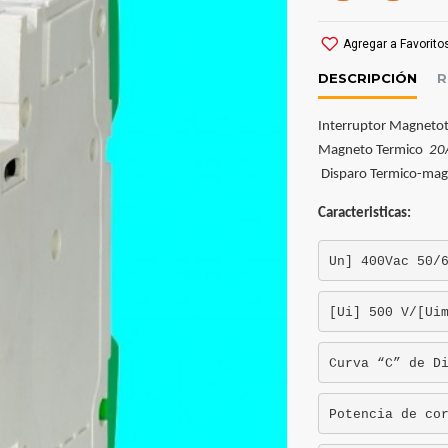
Agregar a Favorito
DESCRIPCIÓN
R
Interruptor Magneto
Magneto Termico
20
Disparo Termico-ma
Caracteristicas:
Un] 400Vac 50/
[Ui] 500 V/[Ui
Curva “C” de D
Potencia de co