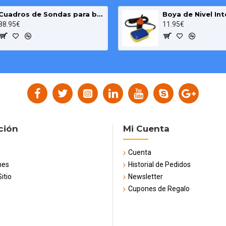
Cuadros de Sondas para bomba Sumergibles 3.00 HP monofásico Pozo MAXGE
88.95€
11.95€
ción
Mi Cuenta
Cuenta
nes
Historial de Pedidos
itio
Newsletter
Cupones de Regalo