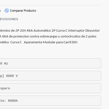
s
Comparar Producto
EVISIONES
térmico de
2P 20A
6KA Automático 2P Curva C Interruptor Disyuntor
A
6KA de proteccion contra sobrecargas y cortocircuitos de 2 polos
gnético Curva C Aparamenta Modular para Carril DIN
60 Hz
mp] 6000 V
isparo
rte: 6000A