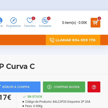
0
0
0
0 item(s) - 0.00€
rar
Registrarse
Favoritos
Comparar
LLAMAR 654 659 176
P Curva C
AÑADIR A COMPRA
COMPRAR AHORA
.17€
EN STOCK
Código de Producto:
B6LC2P20 Disyuntor 2P 20A
Peso:
0.00Kg