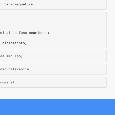
o: termomagnético
minal de funcionamiento:

e aislamiento; 
 de impulso; 
idad diferencial; 
 nominal