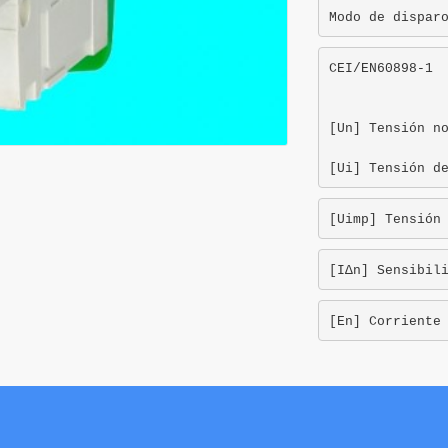
Modo de dispar
CEI/EN60898-1

[Un] Tensión no
[Ui] Tensión d
[Uimp] Tensión
[ΙΔn] Sensibil
[En] Corriente