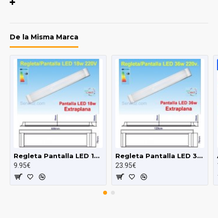
Ficha técnica
REFERENCIA :
SM 67
De la Misma Marca
Certificados:
CE - ROHS
Medidas (mm):
670mm - 1120mm
Material de
Acero
Construcción:
Información
Brazo
Adicional:
extensible
Regleta Pantalla LED 18w LED a 220v de 60cm (pot. Equiv. Fluores
Regleta Pantalla LED 36w LED a 220v de 120cm (pot. Equiv. Fluore
9.95€
23.95€
Garantía años:
2