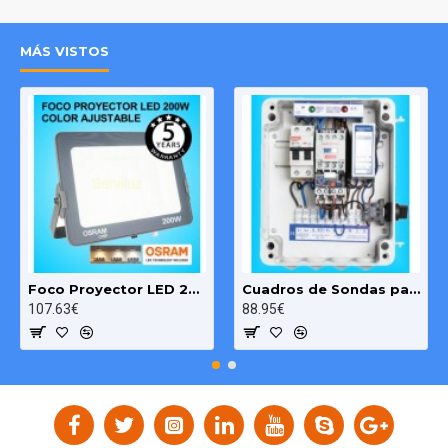
Medidas Exteriores: 60cm(L) x 7´5cm(A) x 2´3cm(H)
Para uso interior.
MÁS VISTOS
Puede ser instalada sobre cualquier superficie,
incluyendo muebles.
Ideal para armarios, garajes, cocinas, trasteros,
lavaderos, etc
.
Las Regletas de LED son un 70% mas eficientes con respecto
a las regletas fluorescentes normales y su vida util es 5 veces
mayor.
Foco Proyector LED 200W OSRAM IP65 Color Ajustable Exterior e Interior
Cuadros de Sondas para bomba Sumergibles 3.00 HP monofásico Pozo MAXGE
107.63€
88.95€