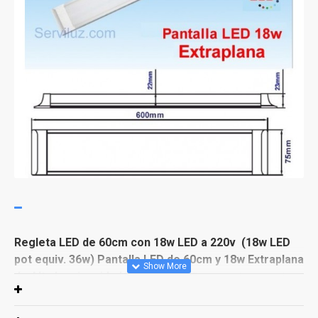
Regleta LED de 60cm con 18w LED a 220v
(18w LED
pot equiv. 36w) Pantalla
LED de 60cm y 18w Extraplana
de Alta Luminosidad
Ideal regleta LED para cocinas, garajes,
armarios, trasteros, lavaderos, etc. (
Potencia Fluorescente
Equivalente: 36w)
Puede ser instalada sobre cualquier