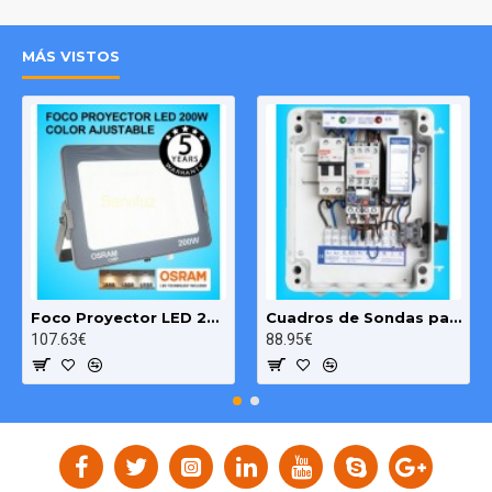
Componente de visualización: Color TFT-LCD
Número de puntos: 480W * RGB * 234H
MÁS VISTOS
Ratio de contraste: 100:1
Frecuencia de vídeo: PAL / NTSC
Consumo de energía: alrededor 8W
Video: entrada de video. (conexion RCA)
Foco Proyector LED 200W OSRAM IP65 Color Ajustable Exterior e Interior
Cuadros de Sondas para bomba Sumergibles 3.00 HP monofásico Pozo MAXGE
107.63€
88.95€