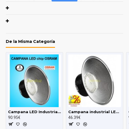
aluminio es de 3mm para una excelente disipación del calor
generado El funcionamiento de la placa de la Campana LED
Industrial de 110W es con circuito integrado de alta calidad y
Dispone de un alto rendimiento LED 125 Lm/w soportando picos
de tensión de hasta 700 voltios
La campana LED Industrial
PRO es regulable mediante TRIAC
De la Misma Categoría
La Campana LED Profesional de 150W tipo ETI DOB IC AC
DRIVERLESS de 150W y 125 lm/W incorpora novedosos avances
tecnológicos que permiten ofrecer un rendimiento excepcional
sin comprometer la eficiencia y durabilidad que caracteriza a la
iluminación LED La nueva generación superior de SMD de
luminarias industriales está compuesta por LED s de alto brillo e
incorpora un novedoso sistema de alimentación AC DOB
Driverless (sin fuente de alimentación) de alta potencia. Los
diodos LED s de alto rendimiento 3030 2D (doble núcleo)
consiguen una eficiencia de hasta 125 Lm/W. El disponer en las
Campana LED Industrial chip OSRAM 200W SMD 3030-2D 6000K
Campana industrial LED PRO 110W SMD 3030 3D Driverless Regulable 6000K
zonas de trabajo de una buena iluminación es fundamental no
90.95€
46.39€
solo para mejorar el rendimiento laboral sino como elemento
fundamental en la seguridad laboral.