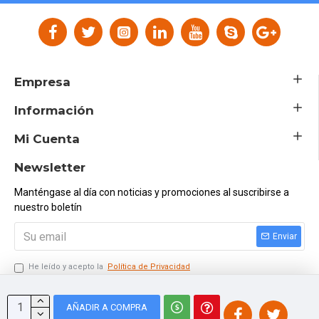
Clase Energética:
A+
Luminosidad (Lm):
18.000
Empresa
Tipo de LEDs:
SMD 3030 2D
Información
Mi Cuenta
Angulo de Apertura (º):
90º
Newsletter
Dimable:
TRIAC
Manténgase al día con noticias y promociones al suscribirse a
nuestro boletín
Eficacia Diodo LED (Lm/W):
130Lm/W
Enviar
He leído y acepto la
Política de Privacidad
Eficacia Luminosa (Lm/W):
120 Lm/W
Ingresar el Código Siguiente
AÑADIR A COMPRA
Certificados:
CE - ROHS