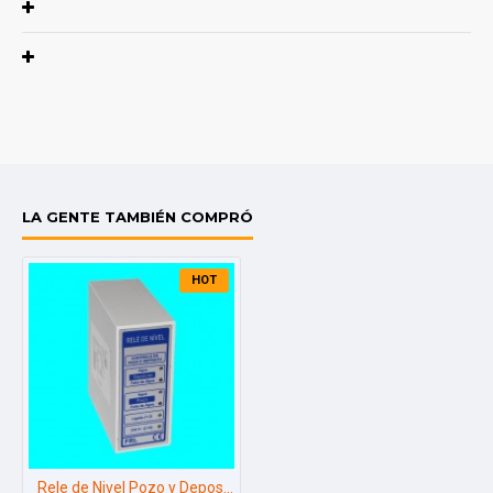
Caracteristicas:
[Un] 230V / 400Vac 50/60 Hz

[Ui] 500 V/[Uimp] 6000 V

Curva de disparo “AC”

[ΙΔn] 30mA / 300mA

Modo de disparo: electromagnético

Neutro en el lado derecho

Entrada desde arriba

LA GENTE TAMBIÉN COMPRÓ
HOT
[Un] Tensión nominal de funcionamiento: [Ui]
Tensión de aislamiento;
[Uimp] Tensión de impulso;
[ΙΔn] Sensibilidad diferencial;
[En] Corriente nominal
Rele de Nivel Pozo y Deposito Control Nivel de Liquidos 230V