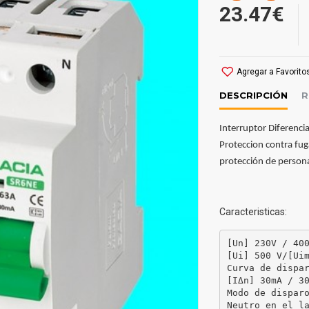
23.47€
Agregar a Favorito
DESCRIPCIÓN
R
Interruptor Diferenc
Proteccion contra fug
protección de person
Caracteristicas:
[Un] 230V / 400
[Ui] 500 V/[Uim
Curva de dispar
[ΙΔn] 30mA / 30
Modo de disparo
Neutro en el la