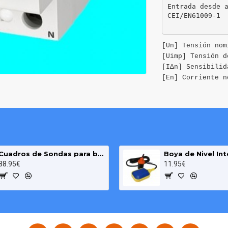
Entrada desde a
[Un] Tensión nom
[Uimp] Tensión d
[ΙΔn] Sensibilid
[En] Corriente n
Cuadros de Sondas para bomba Sumergibles 3.00 HP monofásico Pozo MAXGE
88.95€
11.95€