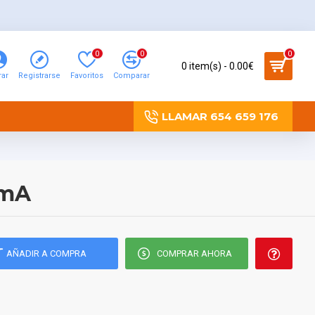
0
0
0
0 item(s) - 0.00€
rar
Registrarse
Favoritos
Comparar
LLAMAR 654 659 176
0mA
AÑADIR A COMPRA
COMPRAR AHORA