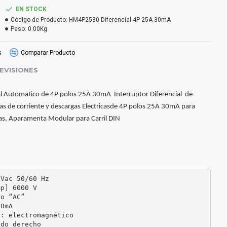
EN STOCK
Código de Producto:
HM4P2530 Diferencial 4P 25A 30mA
Peso:
0.00Kg
s
Comparar Producto
EVISIONES
ial Automatico de 4P polos 25A 30mA Interruptor Diferencial de
as de corriente y descargas Electricasde 4P polos 25A 30mA para
as, Aparamenta Modular para Carril DIN
Vac 50/60 Hz

p] 6000 V

o “AC”

0mA

: electromagnético

do derecho
