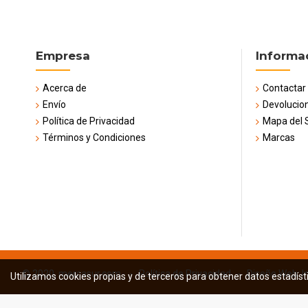
Empresa
Informa
Acerca de
Contactar
Envío
Devolucio
Política de Privacidad
Mapa del S
Términos y Condiciones
Marcas
© 2020, mercasur.com -
Política de Privacidad
-
Diseño Web: In
Utilizamos cookies propias y de terceros para obtener datos estadíst