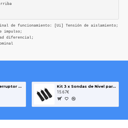
rriba

inal de funcionamiento: [Ui] Tensión de aislamiento;
e impulso;
ad diferencial;
ominal
Boya de Nivel Interruptor para Bombas Pozo y Deposito cable 3m
Kit 3 x Sondas de Nivel para Agua y Pozo
15.67€