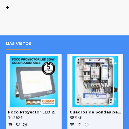
Caracteristicas:
[Un] 230V / 400Vac 50/60 Hz

[Ui] 500 V/[Uimp] 6000 V

Curva de disparo “AC”

[ΙΔn] 30mA / 300mA

MÁS VISTOS
Modo de disparo: electromagnético

Neutro en el lado derecho

Entrada desde arriba

CEI/EN61009-1
[Un] Tensión nominal de funcionamiento:

[Ui] Tensión de aislamiento; 

[Uimp] Tensión de impulso; 

[ΙΔn] Sensibilidad diferencial; 

[En] Corriente nominal
Foco Proyector LED 200W OSRAM IP65 Color Ajustable Exterior e Interior
Cuadros de Sondas para bomba Sumergibles 3.00 HP monofásico Pozo MAXGE
107.63€
88.95€