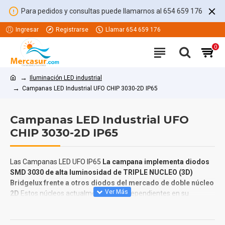
Para pedidos y consultas puede llamarnos al 654 659 176
Ingresar
Registrarse
Llamar 654 659 176
0
Iluminación LED industrial
Campanas LED Industrial UFO CHIP 3030-2D IP65
Campanas LED Industrial UFO
CHIP 3030-2D IP65
Las Campanas LED UFO IP65
La campana implementa diodos
SMD 3030 de alta luminosidad de TRIPLE NUCLEO (3D)
Bridgelux frente a otros diodos del mercado de doble núcleo
2D
Estos núcleos actualmente son independientes en su
encendido, es decir,
La principal ventaja de este diodo reside
en que en caso de fallo de uno de los núcleos los otros