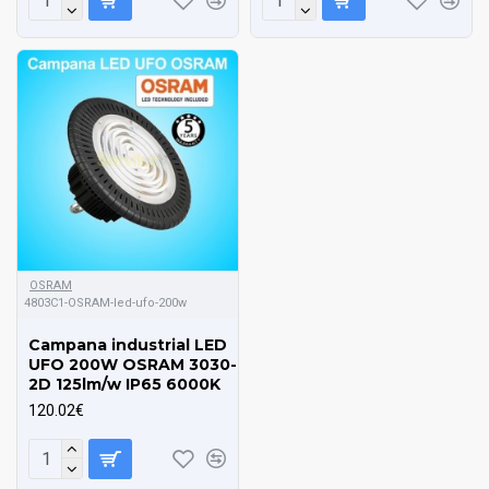
OSRAM
4803C1-OSRAM-led-ufo-200w
Campana industrial LED
UFO 200W OSRAM 3030-
2D 125lm/w IP65 6000K
120.02€