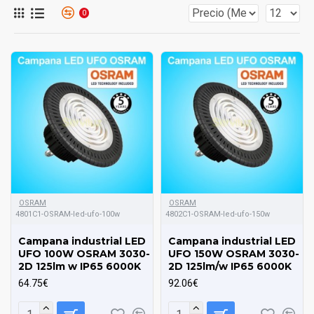
restantes asumen su trabajo no produciéndose el apagado
0
del diodo, ni la perdida de la luminosidad
son productos
ideales para grandes superficies y espacios de gran altura como
pueden ser los almacenes talleres naves industriales fábricas o
parkings entre otras muchas aplicaciones donde se produzcan
situaciones alta humedad o alta concentración de polvo Las
Campanas LED Industrial UFO son un tipo de luminaria indicada
para fines profesionales, aplicaciones que requieren luz de
calidad con un alto potencial de rendimiento fiabilidad y
durabilidad las campanas LED UFO altamente fiables
Telfono
Consultas.:
956 349 079
OSRAM
OSRAM
4801C1-OSRAM-led-ufo-100w
4802C1-OSRAM-led-ufo-150w
Campana industrial LED
Campana industrial LED
UFO 100W OSRAM 3030-
UFO 150W OSRAM 3030-
2D 125lm w IP65 6000K
2D 125lm/w IP65 6000K
64.75€
92.06€