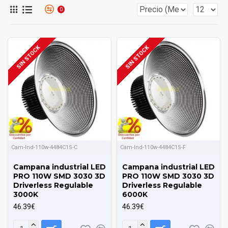
son independientes en su encendido, es decir,
La principal
0
ventaja de este diodo reside en que en caso de fallo de uno
de los núcleos los otros restantes asumen su trabajo no
produciéndose el apagado del diodo, ni la perdida de la
luminosidad
Campanas LED Industriales Profesionales para
SIN STOCK
SIN STOCK
grandes superficies y espacios de gran altura como almacenes,
talleres, fábricas Ideales para aplicaciones que requieren luz de
calidad
Telfono Consultas.:
956 349 079
Cam-Ind-110w-4484C1S-C
Cam-Ind-110w-4484C1S-F
Campana industrial LED
Campana industrial LED
PRO 110W SMD 3030 3D
PRO 110W SMD 3030 3D
Driverless Regulable
Driverless Regulable
3000K
6000K
46.39€
46.39€