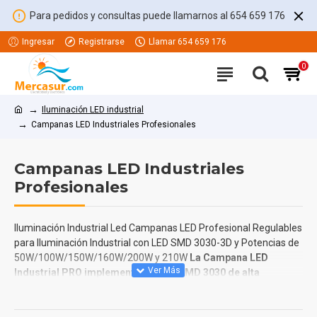
Para pedidos y consultas puede llamarnos al 654 659 176
Ingresar
Registrarse
Llamar 654 659 176
0
Iluminación LED industrial
Campanas LED Industriales Profesionales
Campanas LED Industriales
Profesionales
Iluminación Industrial Led Campanas LED Profesional Regulables
para Iluminación Industrial con LED SMD 3030-3D y Potencias de
50W/100W/150W/160W/200W y 210W
La Campana LED
Industrial PRO implementa diodos SMD 3030 de alta
luminosidad de TRIPLE NUCLEO (3D) frente a otros diodos
del mercado de doble núcleo 2D
Estos núcleos actualmente