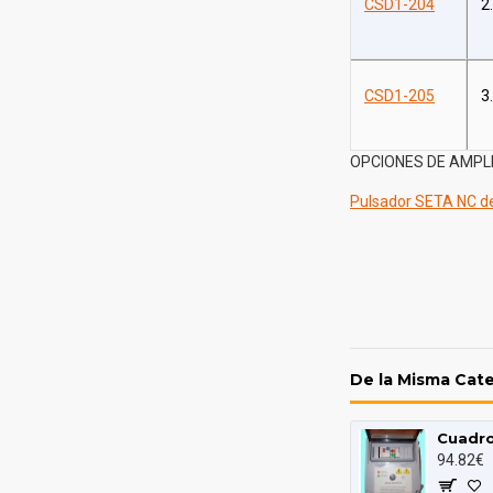
CSD1-204
2
CSD1-205
3
OPCIONES DE AMPLI
Pulsador SETA NC de
De la Misma Cat
94.82€