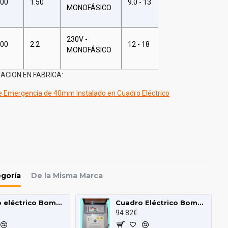
.00
1.50
9.0 - 13
MONOFÁSICO
230V -
.00
2.2
12 - 18
MONOFÁSICO
ACION EN FABRICA:
 Emergencia de 40mm Instalado en Cuadro Eléctrico
egoría
De la Misma Marca
Cuadro eléctrico Bombas Motor 230V Monofásico protección 0.75HP 1 HP
Cuadro Eléctrico Bombas Motor 230V Monofásico de Protección 1.50 HP
94.82€