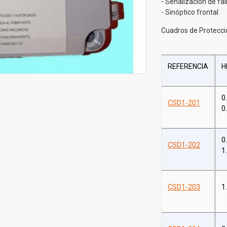
- Señalización de fal
- Sinóptico frontal.
Cuadros de Protecc
REFERENCIA
H
0
CSD1-201
0
0
CSD1-202
1
CSD1-203
1