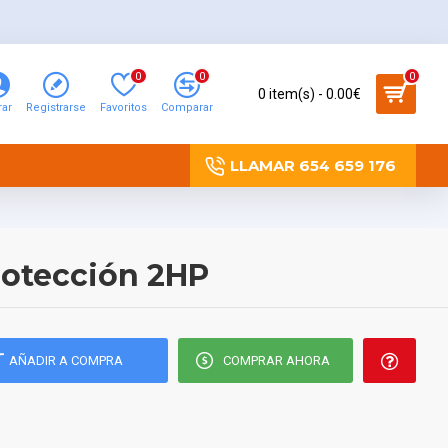
0
0
0
0 item(s) - 0.00€
rar
Registrarse
Favoritos
Comparar
LLAMAR 654 659 176
rotección 2HP
AÑADIR A COMPRA
COMPRAR AHORA