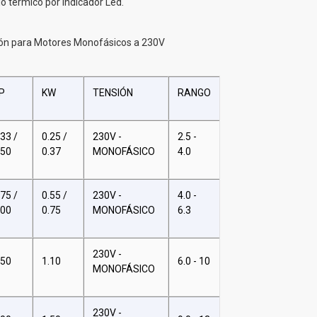
lo térmico por indicador Led.
ión para Motores Monofásicos a 230V
P
KW
TENSIÓN
RANGO
.33 /
0.25 /
230V -
2.5 -
.50
0.37
MONOFÁSICO
4.0
.75 /
0.55 /
230V -
4.0 -
.00
0.75
MONOFÁSICO
6.3
230V -
.50
1.10
6.0 - 10
MONOFÁSICO
230V -