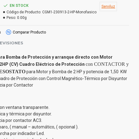
EN STOCK
Serviluz
Código de Producto:
CGM1-230913-2-HP-Monofasico
Peso:
0.00g
s
Comparar Producto
EVISIONES
para Bomba
de Protección y arranque directo
con Motor
con CONTACTOR y
2HP (CV) Cuadro Eléctrico de Protección
ESOSTATO
para Motor y Bomba de 2 HP y potencia de 1,50 KW
dro de Protección con Control Magnético-Térmico por Disyuntor
cia por Contactor
con ventana transparente.
ca y térmica por disyuntor.
ia por contactor AC3.
aro, ( manual – automático, ( opcional ).
rcha por indicador Led.