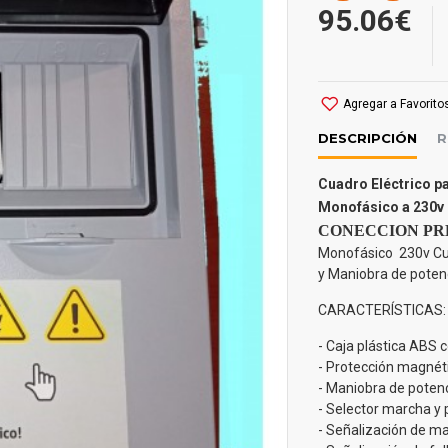
95.06€
Agregar a Favorito
DESCRIPCIÓN
R
Cuadro Eléctrico 
Monofásico a 230v 
CONECCION PR
Monofásico 230v Cua
y Maniobra de poten
CARACTERÍSTICAS:
- Caja plástica ABS 
- Protección magnéti
- Maniobra de potenc
- Selector marcha y p
- Señalización de ma