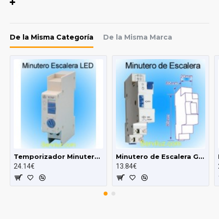
Características:
De la Misma Categoría
De la Misma Marca
Temperatura de trabajo
-10C +55ºC
Dimensiones
86 x 36 x 66 mm
Consumo
4'4W
Vida útil
100.000 operaciones
Potencia máxima
16/(8)A / 250 VAC
Tensión de funcionamiento
230/250 V~50 Hz
Temporizador Minutero de Escalera a Rele
Minutero de Escalera Guias DIN
24.14€
13.84€
Batería
NiCd o NihMh de 1'2 VDC