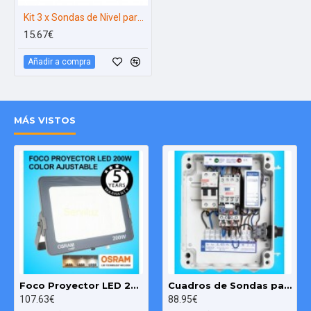
FRLQS 400116
0.50
0.37
Kit 3 x Sondas de Nivel para Agua y Pozo
15.67€
FRLQS 4001625
0.75 / 1.00
0.55 / 0.75
Añadir a compra
FRLQS 400254
1.50 / 2.00
1.10 / 1.50
MÁS VISTOS
FRLQS 400558
3.00
2.20
FRLQS 400710
4.00 / 5.00
3.00 / 3.70
FRLQS 400913
5.50
4.00
FRLQS 4001218
7.50
5.50
Foco Proyector LED 200W OSRAM IP65 Color Ajustable Exterior e Interior
Cuadros de Sondas para bomba Sumergibles 3.00 HP monofásico Pozo MAXGE
107.63€
88.95€